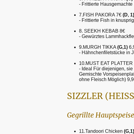
- Frittierte Hausgemacht
7.FISH PAKORA 7€
(D, 1
- Frittierte Fish in knus
8. SEEKH KEBAB 8€
- Gewürztes Lammhackfleis
9.MURGH TIKKA
(G,1)
6,
- Hähnchenfiletstücke in 
10.MUST EAT PLATTER
- Ideal Für diejenigen, si
Gemischte Vorspeisenplat
ohne Fleisch Möglich) 9,
SIZZLER (HEISS
Gegrillte Hauptspeis
11.Tandoori Chicken
(G,1