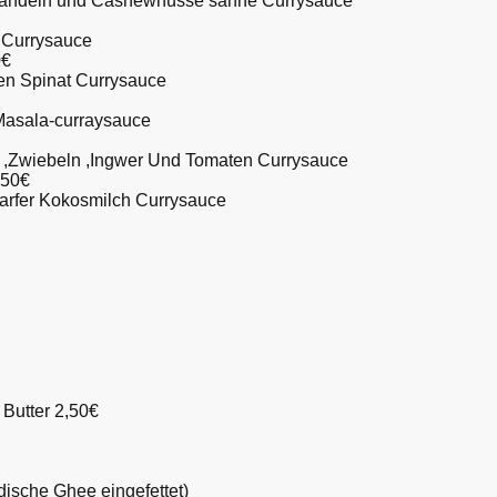
Mandeln und Cashewnüsse sahne Currysauce
 Currysauce
0€
en Spinat Currysauce
 Masala-curraysauce
a ,Zwiebeln ,Ingwer Und Tomaten Currysauce
,50€
harfer Kokosmilch Currysauce
t Butter 2,50€
ndische Ghee eingefettet)