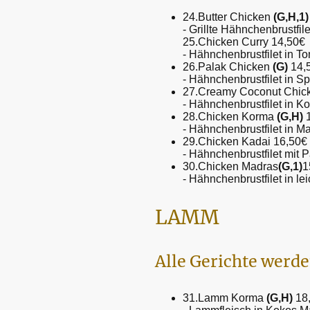
24.Butter Chicken
(G,H,1)
- Grillte Hähnchenbrustfi
25.Chicken Curry 14,50€
- Hähnchenbrustfilet in T
26.Palak Chicken
(G)
14,
- Hähnchenbrustfilet in S
27.Creamy Coconut Chic
- Hähnchenbrustfilet in 
28.Chicken Korma
(G,H)
1
- Hähnchenbrustfilet in
29.Chicken Kadai 16,50€
- Hähnchenbrustfilet mit
30.Chicken Madras
(G,1)
1
- Hähnchenbrustfilet in l
LAMM
Alle Gerichte werde
31.Lamm Korma
(G,H)
18