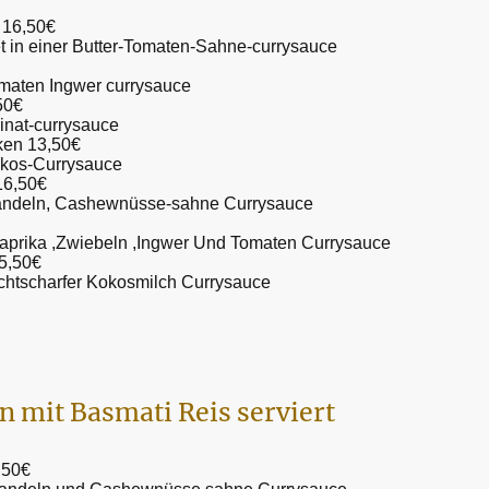
16,50€
let in einer Butter-Tomaten-Sahne-currysauce
omaten Ingwer currysauce
50€
pinat-currysauce
ken 13,50€
Kokos-Currysauce
6,50€
 Mandeln, Cashewnüsse-sahne Currysauce
 Paprika ,Zwiebeln ,Ingwer Und Tomaten Currysauce
5,50€
eichtscharfer Kokosmilch Currysauce
n mit Basmati Reis serviert
,50€