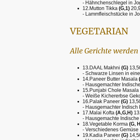
- Hähnchenschlegel in Jog
12.Mutton Tikka
(G,1)
20,
- Lammfleischstücke in Jo
VEGETARIAN
Alle Gerichte werden 
13.DAAL Makhni
(G)
13,5
- Schwarze Linsen in ein
14.Paneer Butter Masala
- Hausgemachter Indische
15.Punjabi Chole Masala
- Weiße Kichererbse Geko
16.Palak Paneer
(G)
13,5
- Hausgemachter Indisch 
17.Malai Kofta
(A,G,H)
13
- Hausgemachte Indische 
18.Vegetable Korma
(G, H
- Verschiedenes Gemüse
19.Kadia Paneer
(G)
14,5