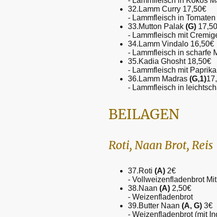
- Lammfleisch in Kokos 
32.Lamm Curry 17,50€
- Lammfleisch in Tomaten
33.Mutton Palak
(G)
17,5
- Lammfleisch mit Cremig
34.Lamm Vindalo 16,50€
- Lammfleisch in scharfe
35.Kadia Ghosht 18,50€
- Lammfleisch mit Paprik
36.Lamm Madras
(G,1)
17
- Lammfleisch in leichtsc
BEILAGEN
Roti, Naan Brot, Reis
37.Roti
(A)
2€
- Vollweizenfladenbrot Mi
38.Naan
(A)
2,50€
- Weizenfladenbrot
39.Butter Naan
(A, G)
3€
- Weizenfladenbrot (mit I