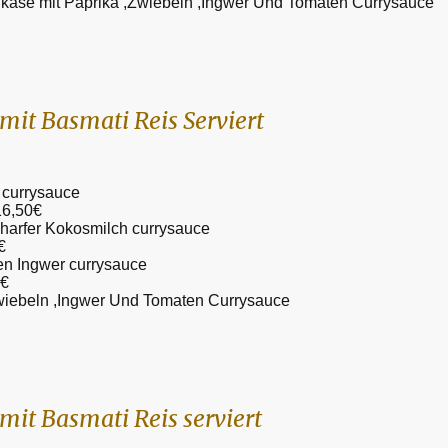
käse mit Paprika ,Zwiebeln ,Ingwer Und Tomaten Currysauce
mit Basmati Reis Serviert
 currysauce
6,50€
hscharfer Kokosmilch currysauce
€
ten Ingwer currysauce
0€
Zwiebeln ,Ingwer Und Tomaten Currysauce
mit Basmati Reis serviert